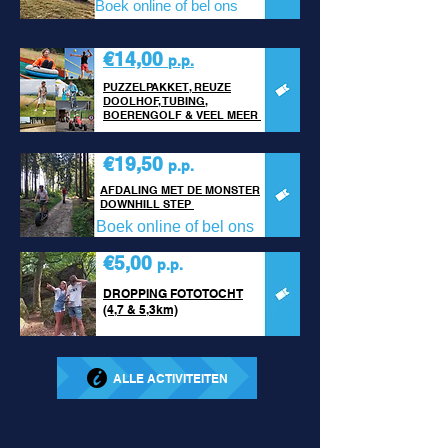
Boek online of bel ons
€14,00
p.p.
PUZZELPAKKET, REUZE
DOOLHOF, TUBING,
BOERENGOLF & VEEL MEER
€19,50
p.p.
AFDALING MET DE MONSTER
DOWNHILL STEP
Boek online of bel ons
€5,00
p.p.
DROPPING FOTOTOCHT
(4,7 & 5,3km)
ALLE ACTIVITEITEN