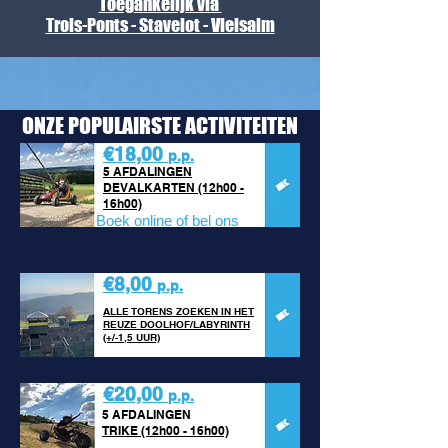
Toegankelijk via
Trois-Ponts - Stavelot - Vielsalm
ONZE POPULAIRSTE ACTIVITEITEN
€18,00
p.p.
5 AFDALINGEN
DEVALKARTEN
(12h00 -
16h00)
Boek online of bel ons
€8,00
p.p.
ALLE TORENS ZOEKEN IN HET
REUZE DOOLHOF/LABYRINTH
(+/-1,5 UUR)
€20,00
p.p.
5 AFDALINGEN
TRIKE
(12h00 - 16h00)