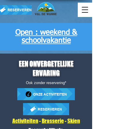
RESERVEREN
Open : weekend &
schoolvakantie
EEN ONVERGETELIJKE
ERVARING
Ook zonder reservering*
ONZE ACTIVITEITEN
RESERVEREN
Activiteiten
-
Brasserie
-
Skien