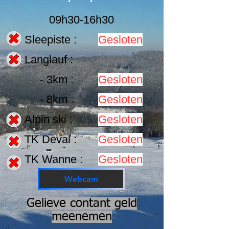
09h30-16h30
Sleepiste :
Gesloten
Langlauf :
- 3km :
Gesloten
- 8km :
Gesloten
Alpin ski :
Gesloten
TK Deval :
Gesloten
TK Wanne :
Gesloten
Webcam
Gelieve contant geld
meenemen